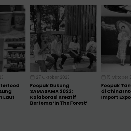
23
27 Oktober 2023
15 Oktober 
nterfood
Foopak Dukung
Foopak Tam
sung
SAMASAMA 2023:
di China In
 Laut
Kolaborasi Kreatif
Import Expo
Bertema ‘In The Forest’