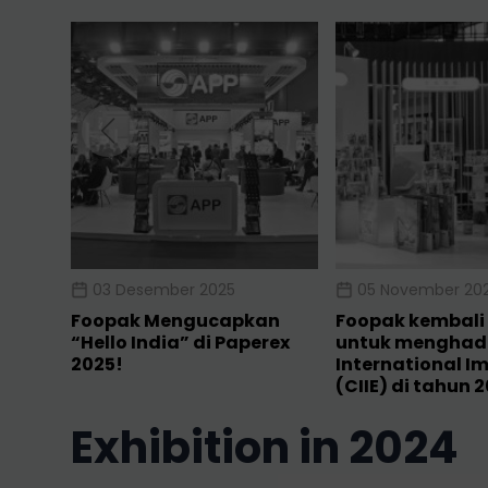
03 Desember 2025
05 November 20
Foopak Mengucapkan
Foopak kembali 
“Hello India” di Paperex
untuk menghadi
2025!
International I
(CIIE) di tahun 
exhibition in 2024