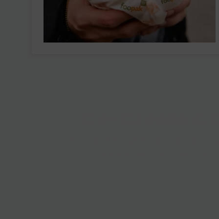
Co-Create & C
Have innovative ideas or 
to collaborations! Let’s w