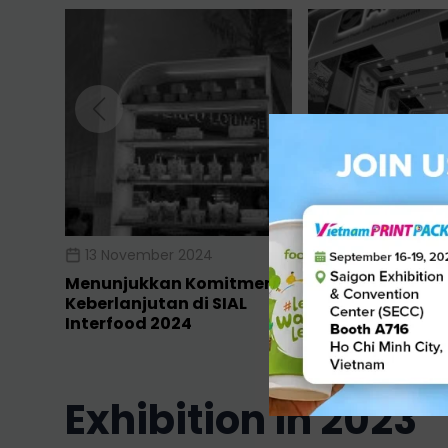
13 November 2024
12 November 202
Menunjukkan Komitmen
Foopak Soroti 
Keberlanjutan di SIAL
Berkelanjutan d
Interfood 2024
Paperworld Midd
2024!
exhibition in 2023