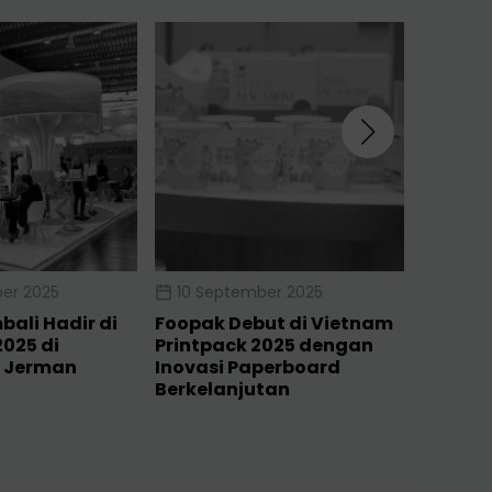
er 2025
10 September 2025
16 Jul
ali Hadir di
Foopak Debut di Vietnam
Foopak 
025 di
Printpack 2025 dengan
Ajang 
 Jerman
Inovasi Paperboard
Satu A
Berkelanjutan
Terbesa