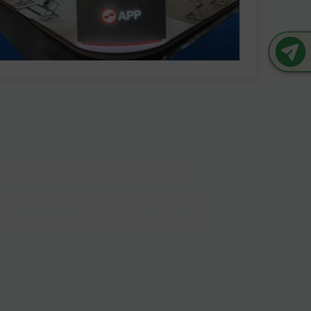
ener Tomorrow
future? We're always open
and make a lasting impact.