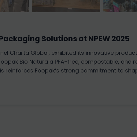
 Packaging Solutions at NPEW 2025
nnel Charta Global, exhibited its innovative produ
 Foopak Bio Natura a PFA-free, compostable, and 
his reinforces Foopak’s strong commitment to shap