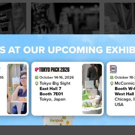
4
05 November 2024
03 Novemb
Kemasan
Foopak dari APP Group
Foopak Me
i
Tampilkan Inovasi
Terobosan
le East
Berkelanjutan di China
Berkelanjut
International Import Expo
EXPO 2024
(CIIE) 2024!