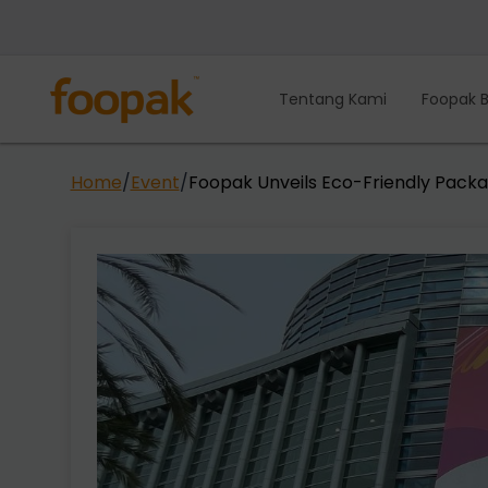
Lewati
ke
konten
Tentang Kami
Foopak B
Home
/
Event
/
Foopak Unveils Eco-Friendly Packa