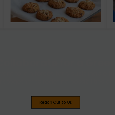
ollaborate for a Gre
want to join forces for a sustainable 
ork together to redefine possibilities 
Reach Out to Us