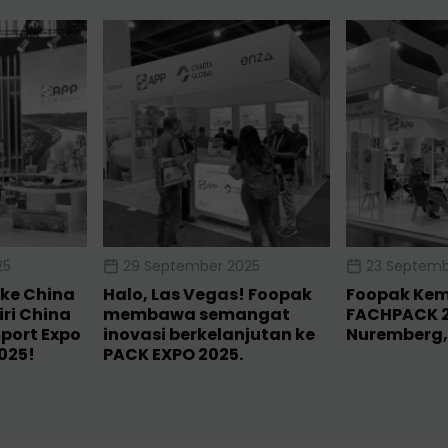
25
29 September 2025
23 Septemb
ke China
Halo, Las Vegas! Foopak
Foopak Kemb
ri China
membawa semangat
FACHPACK 2
mport Expo
inovasi berkelanjutan ke
Nuremberg,
2025!
PACK EXPO 2025.