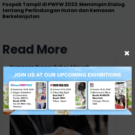
Foopak Tampil di PWFW 2023: Memimpin Dialog
tentang Perlindungan Hutan dan Kemasan
Berkelanjutan
Read More
×
Kemasan Burger Bebas Minyak
dengan Foopak Natural Greaseproof
Paper
5 Agustus 2026
ARTIKEL