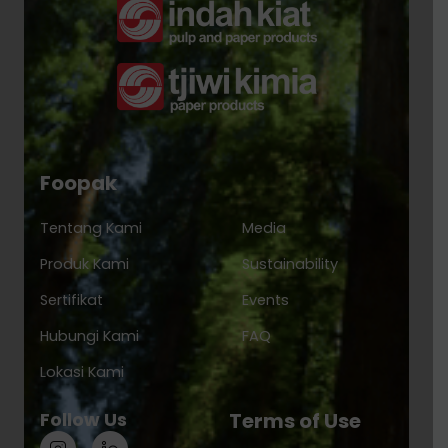
Foopak
Tentang Kami
Media
Produk Kami
Sustainability
Sertifikat
Events
Hubungi Kami
FAQ
Lokasi Kami
Follow Us
Terms of Use