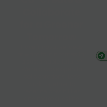
Collaborate
for a Greener
Tomorrow
Have innovative ideas
or want to join forces for
a sustainable future?
We're always open to
collaborations! Let’s
work together to
redefine possibilities
and make a lasting
impact.