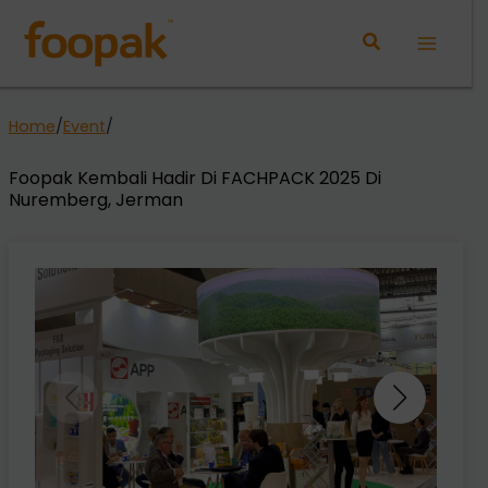
Lewati
ke
Main
konten
Menu
Home
/
Event
/
Foopak Kembali Hadir Di FACHPACK 2025 Di
Nuremberg, Jerman