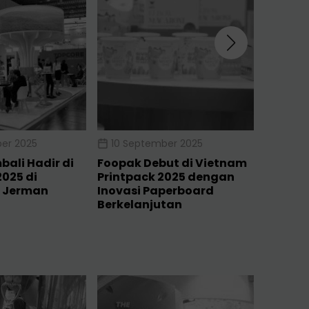
er 2025
10 September 2025
16 Jul
ali Hadir di
Foopak Debut di Vietnam
Foopak 
025 di
Printpack 2025 dengan
Ajang 
 Jerman
Inovasi Paperboard
Satu A
Berkelanjutan
Terbesa