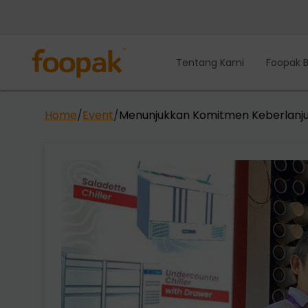
Lewati
ke
konten
Tentang Kami
Foopak B
Home
/
Event
/
Menunjukkan Komitmen Keberlanjut