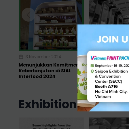
13 November 2024
12 November 202
Menunjukkan Komitmen
Foopak Soroti 
Keberlanjutan di SIAL
Berkelanjutan d
Interfood 2024
Paperworld Midd
2024!
exhibition in 2023