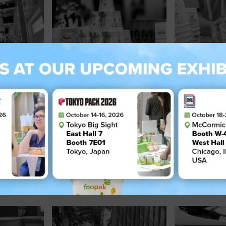
4
05 November 2024
03 Novemb
Kemasan
Foopak dari APP Group
Foopak Me
i
Tampilkan Inovasi
Terobosan
le East
Berkelanjutan di China
Berkelanjut
International Import Expo
EXPO 2024
(CIIE) 2024!