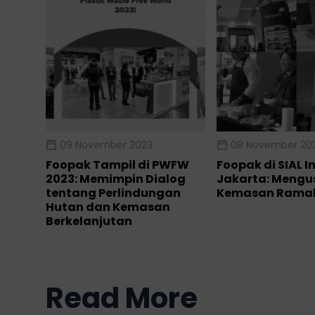
09 November 2023
08 November 20
Foopak Tampil di PWFW
Foopak di SIAL I
2023: Memimpin Dialog
Jakarta: Mengu
tentang Perlindungan
Kemasan Ramah
Hutan dan Kemasan
Berkelanjutan
Read More