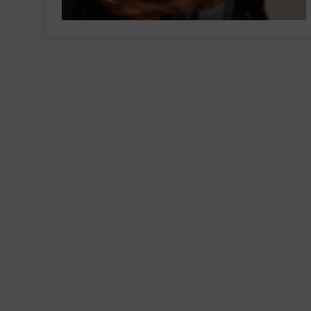
Co-Create & C
Have innovative ideas or 
to collaborations! Let’s w