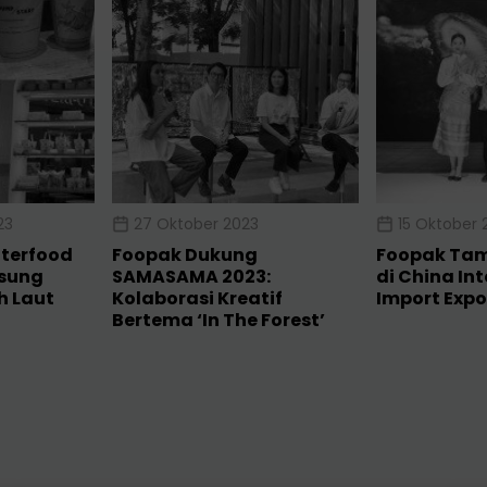
23
27 Oktober 2023
15 Oktober 
nterfood
Foopak Dukung
Foopak Tam
sung
SAMASAMA 2023:
di China In
 Laut
Kolaborasi Kreatif
Import Expo
Bertema ‘In The Forest’