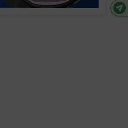
ener Tomorrow
future? We're always open
and make a lasting impact.