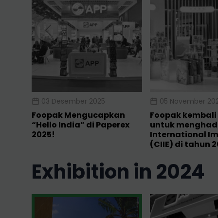
03 Desember 2025
05 November 20
Foopak Mengucapkan
Foopak kembali 
“Hello India” di Paperex
untuk menghadi
2025!
International I
(CIIE) di tahun 
exhibition in 2024