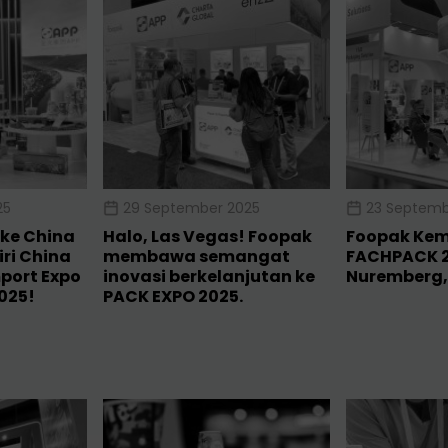
25
29 September 2025
23 Septemb
ke China
Halo, Las Vegas! Foopak
Foopak Kemb
ri China
membawa semangat
FACHPACK 2
mport Expo
inovasi berkelanjutan ke
Nuremberg,
2025!
PACK EXPO 2025.