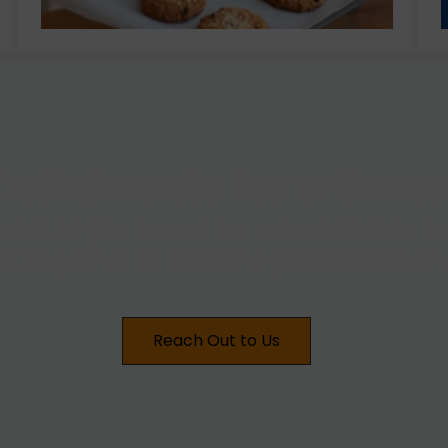
ollaborate for a Gre
want to join forces for a sustainable 
ork together to redefine possibilities 
Reach Out to Us