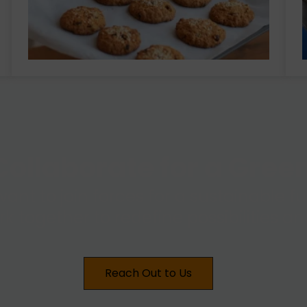
ollaborate for a Gre
want to join forces for a sustainable 
ork together to redefine possibilities 
Reach Out to Us