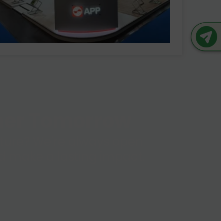
ener Tomorrow
future? We're always open
and make a lasting impact.