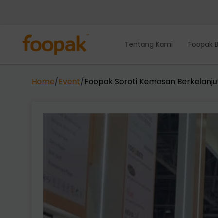
Lewati
ke
konten
Tentang Kami
Foopak B
Home
/
Event
/
Foopak Soroti Kemasan Berkelanjut