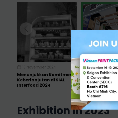
13 November 2024
12 November 202
Menunjukkan Komitmen
Foopak Soroti 
Keberlanjutan di SIAL
Berkelanjutan d
Interfood 2024
Paperworld Midd
2024!
exhibition in 2023