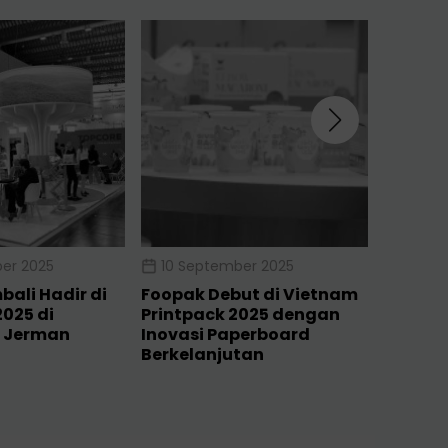
er 2025
10 September 2025
16 Jul
ali Hadir di
Foopak Debut di Vietnam
Foopak 
025 di
Printpack 2025 dengan
Ajang 
 Jerman
Inovasi Paperboard
Satu A
Berkelanjutan
Terbesa