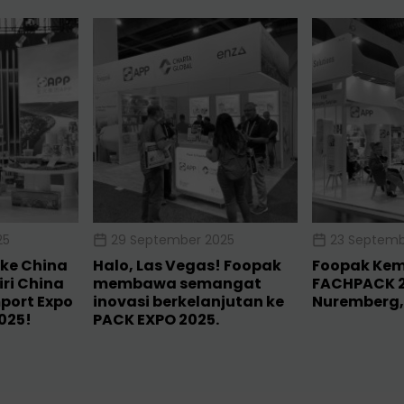
25
29 September 2025
23 Septemb
ke China
Halo, Las Vegas! Foopak
Foopak Kemb
ri China
membawa semangat
FACHPACK 2
mport Expo
inovasi berkelanjutan ke
Nuremberg,
2025!
PACK EXPO 2025.