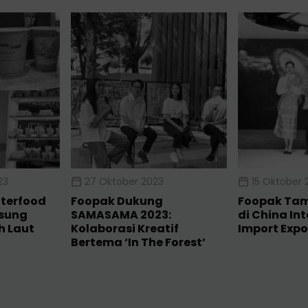
23
27 Oktober 2023
15 Oktober 
nterfood
Foopak Dukung
Foopak Tam
sung
SAMASAMA 2023:
di China In
 Laut
Kolaborasi Kreatif
Import Expo
Bertema ‘In The Forest’