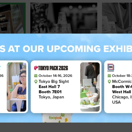
4
05 November 2024
03 Novemb
Kemasan
Foopak dari APP Group
Foopak Me
i
Tampilkan Inovasi
Terobosan
le East
Berkelanjutan di China
Berkelanjut
International Import Expo
EXPO 2024
(CIIE) 2024!