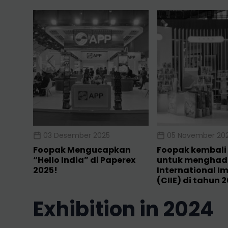
03 Desember 2025
05 November 20
Foopak Mengucapkan
Foopak kembali 
“Hello India” di Paperex
untuk menghadi
2025!
International I
(CIIE) di tahun 
exhibition in 2024