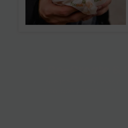
Co-Create & C
Have innovative ideas or 
to collaborations! Let’s w