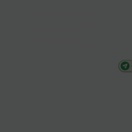
Collaborate
for a Greener
Tomorrow
Have innovative ideas
or want to join forces for
a sustainable future?
We're always open to
collaborations! Let’s
work together to
redefine possibilities
and make a lasting
impact.