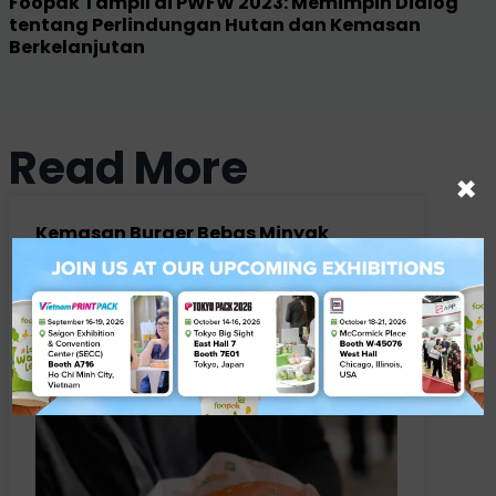
Foopak Tampil di PWFW 2023: Memimpin Dialog
tentang Perlindungan Hutan dan Kemasan
Berkelanjutan
Read More
×
Kemasan Burger Bebas Minyak
dengan Foopak Natural Greaseproof
Paper
5 Agustus 2026
ARTIKEL