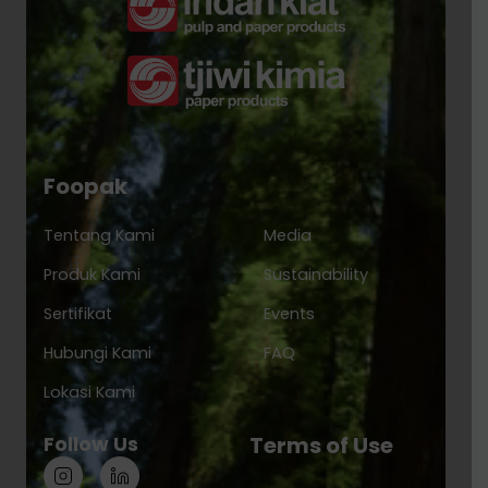
Foopak
Tentang Kami
Media
Produk Kami
Sustainability
Sertifikat
Events
Hubungi Kami
FAQ
Lokasi Kami
Follow Us
Terms of Use