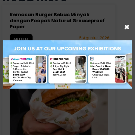
Kemasan Burger Bebas Minyak
dengan Foopak Natural Greaseproof
×
Paper
5 Agustus 2026
ARTIKEL