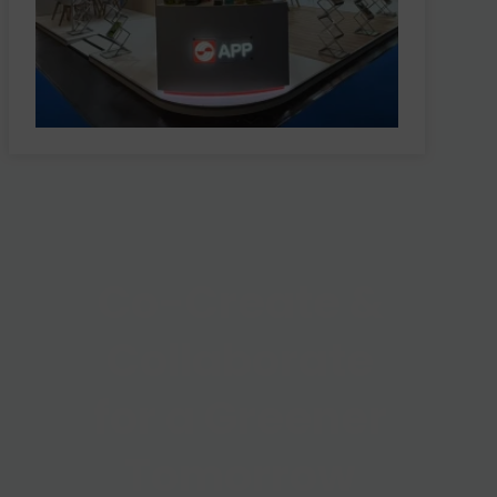
Co-Create &
Collaborate
for a Greener
Tomorrow