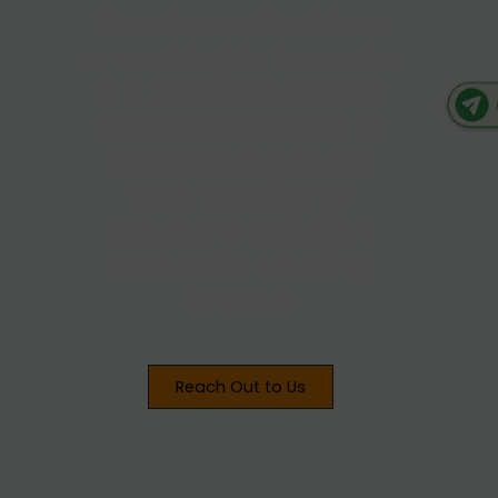
Have innovative ideas
or want to join forces for
a sustainable future?
We're always open to
collaborations! Let’s
work together to
redefine possibilities
and make a lasting
impact.
Reach Out to Us