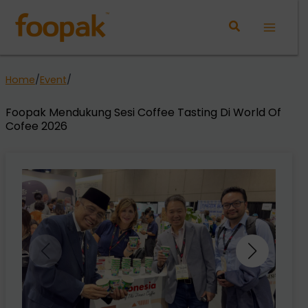
Lewati
ke
Main
konten
Menu
Home
/
Event
/
Foopak Mendukung Sesi Coffee Tasting Di World Of
Cofee 2026