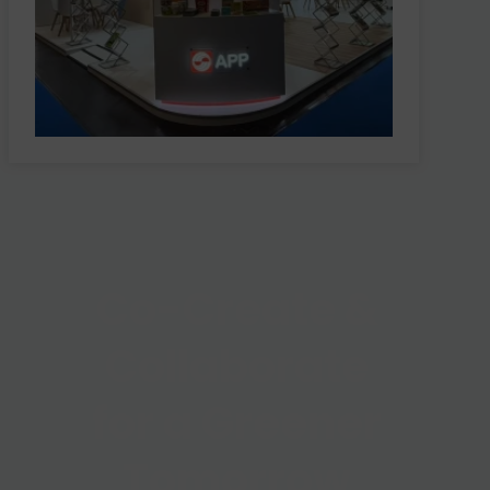
Co-Create &
Collaborate
for a Greener
Tomorrow