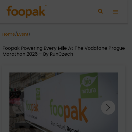
Lewati
ke
Main
konten
Menu
Home
/
Event
/
Foopak Powering Every Mile At The Vodafone Prague
Marathon 2026 – By RunCzech