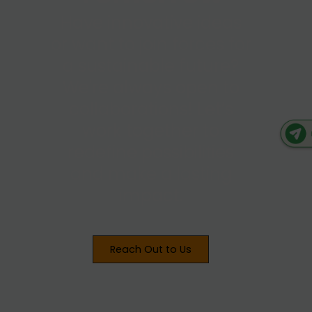
Have innovative ideas
or want to join forces for
a sustainable future?
We're always open to
collaborations! Let’s
work together to
redefine possibilities
and make a lasting
impact.
Reach Out to Us