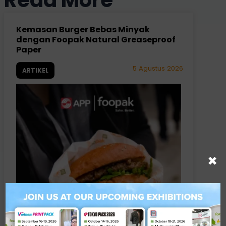
Read More
Kemasan Burger Bebas Minyak
dengan Foopak Natural Greaseproof
Paper
5 Agustus 2026
ARTIKEL
×