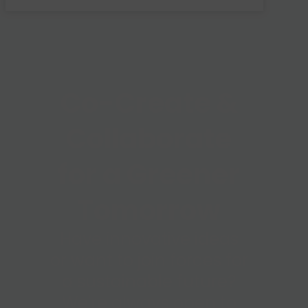
Co-Create &
Collaborate
for a Greener
Tomorrow
Have innovative ideas
or want to join forces for
a sustainable future?
We're always open to