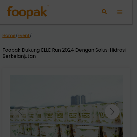
Lewati
ke
Main
konten
Menu
Home
/
Event
/
Foopak Dukung ELLE Run 2024 Dengan Solusi Hidrasi
Berkelanjutan