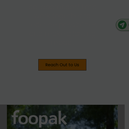
collaborations! Let’s
work together to
redefine possibilities
and make a lasting
impact.
Reach Out to Us