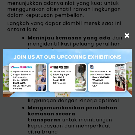
menunjukkan adanya niat yang kuat untuk
menggunakan alternatif ramah lingkungan
dalam keputusan pembelian.
Langkah yang dapat diambil merek saat ini
antara lain:
×
Meninjau kemasan yang ada
dan
mengidentifikasi peluang peralihan
ke paperboard
Bekerja sama dengan
supplier
yang memiliki sumber
daya berkelanjutan serta sertifikasi
terpercaya
Mengikuti perkembangan
inovasi material
yang
menggabungkan aspek ramah
lingkungan dengan kinerja optimal
Mengomunikasikan perubahan
kemasan secara
transparan
untuk membangun
kepercayaan dan memperkuat
citra brand