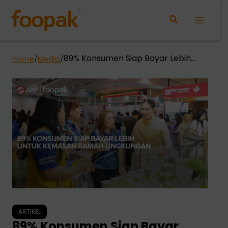
Lewati
ke
Main
konten
Menu
89% Konsumen Siap Bayar Lebih
Home
/
Media
/
untuk Kemasan Ramah Lingkungan
ARTIKEL
89% Konsumen Siap Bayar