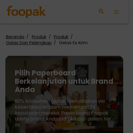
Lewati
ke
Main
konten
Menu
Beranda
Produk
Produk
Gelas Dan Pelengkap
Gelas Es Krim
Pilih Paperboard
Berkelanjutan untuk Brand
Anda
80% konsumen global menyatakan visi
keberlanjutan alam memengaruhi
keputusan mereka. Paperboard Foopak
bantu brand Anda jadi pelopor dalam hal
ini.