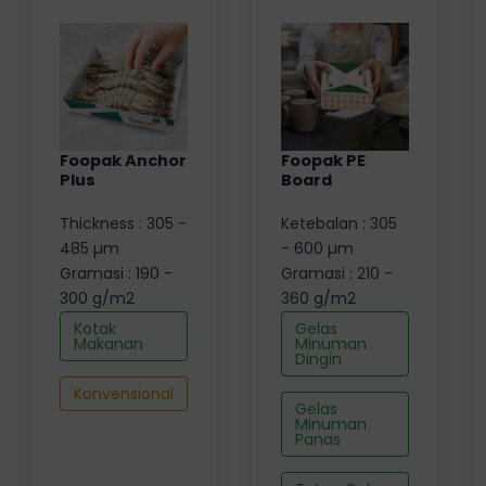
Foopak Anchor
Foopak PE
Plus
Board
Thickness : 305 -
Ketebalan : 305
485 µm
- 600 µm
Gramasi : 190 -
Gramasi : 210 -
300 g/m2
360 g/m2
Kotak
Gelas
Makanan
Minuman
Dingin
Konvensional
Gelas
Minuman
Panas