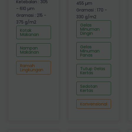
Ketebalan : 305
455 µm
- 610 µm
Gramasi : 170 -
Gramasi : 215 -
330 g/m2
375 g/m2
Gelas
Minuman
Kotak
Dingin
Makanan
Gelas
Nampan
Minuman
Makanan
Panas
Ramah
Tutup Gelas
Lingkungan
Kertas
Sedotan
Kertas
Konvensional