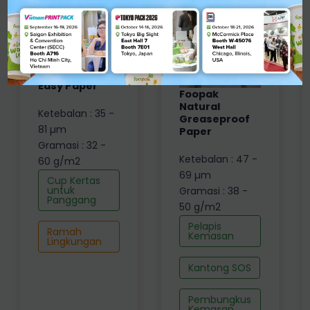
Foopak Slip
Easy Paper
Foopak
Natural
Ketebalan : 35 -
Greaseproof
81 µm
Paper
Gramasi : 32 -
Ketebalan : 47 -
60 g/m2
69 µm
Cup Kertas
untuk
Gramasi : 38 -
Panggang
50 g/m2
Pelapis
Ramah
Kemasan
Lingkungan
Kantong SOS
Pembungkus
Kemasan