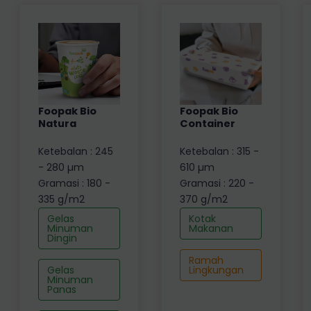
Foopak Bio
Foopak Bio
Natura
Container
Ketebalan : 245
Ketebalan : 315 -
- 280 µm
610 µm
Gramasi : 180 -
Gramasi : 220 -
335 g/m2
370 g/m2
Gelas
Kotak
Minuman
Makanan
Dingin
Ramah
Gelas
Lingkungan
Minuman
Panas