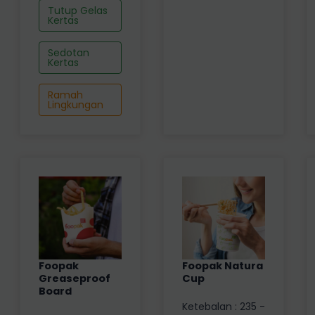
Tutup Gelas
Kertas
Sedotan
Kertas
Ramah
Lingkungan
Foopak
Foopak Natura
Greaseproof
Cup
Board
Ketebalan : 235 -