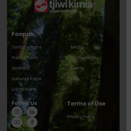
Foopak
Tentang Kami
Media
Produk Kami
Sustainability
Sertifikat
Events
Hubungi Kami
FAQ
Lokasi Kami
Follow Us
Terms of Use
Privacy Policy