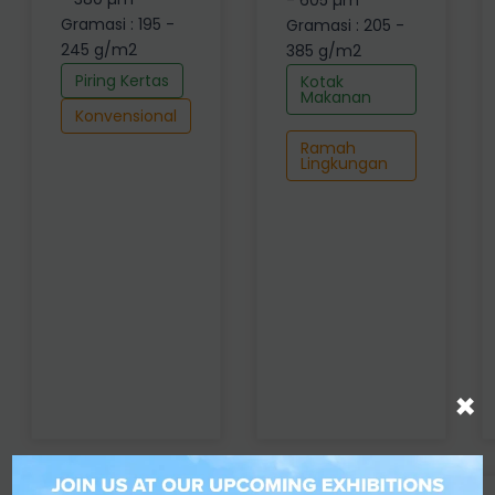
- 605 µm
Gramasi : 195 -
Gramasi : 205 -
245 g/m2
385 g/m2
Piring Kertas
Kotak
Makanan
Konvensional
Ramah
Lingkungan
×