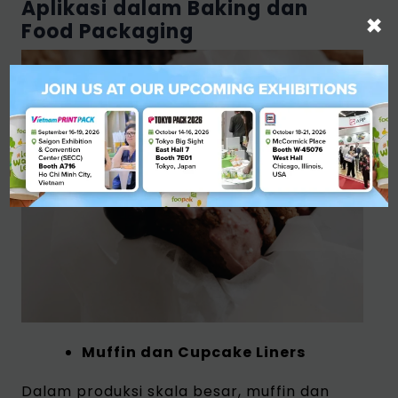
Aplikasi dalam Baking dan
×
Food Packaging
Muffin dan Cupcake Liners
Dalam produksi skala besar, muffin dan