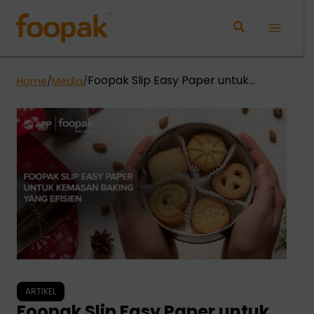
Lewati
ke
Main
konten
Menu
Foopak Slip Easy Paper untuk
Home
/
Media
/
Kemasan Baking yang Efisien
ARTIKEL
Foopak Slip Easy Paper untuk