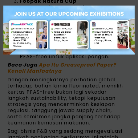
Foopak Natura Cup
Cup PFAS-free
untuk minuman panas
maupun dingin, menggabungkan daya
tahan, keamanan, dan performa
lingkungan
Foopak Natura Gloss
Board dengan finishing premium
yang
mendukung kebutuhan branding
sekaligus mempertahankan standar
PFAS-free untuk aplikasi pangan.
Baca Juga
Apa Itu Greaseproof Paper?
Kenali Manfaatnya
Dengan meningkatnya perhatian global
terhadap bahan kimia fluorinated, memilih
kertas PFAS-free bukan lagi sekadar
langkah sustainability, tetapi keputusan
strategis yang mencerminkan kesiapan
regulasi, tanggung jawab supply chain,
serta komitmen jangka panjang terhadap
keamanan kemasan makanan.
Bagi bisnis F&B yang sedang mengevaluasi
langkah packaging berikutnya, ini adalah