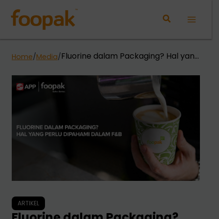
Lewati
ke
Main
konten
Menu
Fluorine dalam Packaging? Hal yang
Home
/
Media
/
Perlu Dipahami dalam F&B
ARTIKEL
Fluorine dalam Packaging?