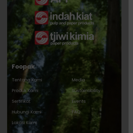
Foopak
Tentang Kami
Media
Produk Kami
Sustainability
Sertifikat
Events
Hubungi Kami
FAQ
Lokasi Kami