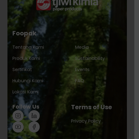
Foopak
Tentang Kami
Media
Produk Kami
Sustainability
Sertifikat
Events
Hubungi Kami
FAQ
Lokasi Kami
Follow Us
Terms of Use
Privacy Policy