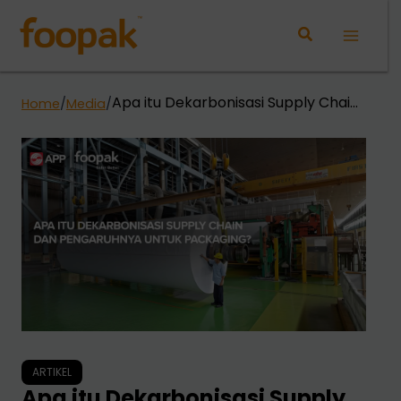
Lewati
ke
Main
konten
Menu
Apa itu Dekarbonisasi Supply Chain
Home
/
Media
/
dan Pengaruhnya untuk Packaging?
ARTIKEL
Apa itu Dekarbonisasi Supply