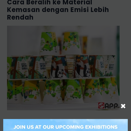
Cara Beralih ke Material
Kemasan dengan Emisi Lebih
Rendah
×
Perusahaan yang ingin mengurangi emisi
dari penggunaan kemasan dapat