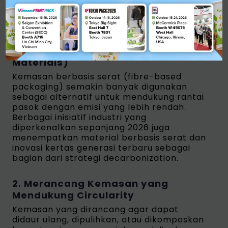
mempertimbangkan beberapa langkah
berikut.
1. Memprioritaskan Material
Berbasis Serat (Fibre-Based
Materials)
Kemasan berbasis serat (fibre-based
packaging) semakin banyak digunakan
sebagai alternatif untuk mendukung rantai
pasok dengan emisi yang lebih rendah.
Berbagai inisiatif industri yang
diperkenalkan sepanjang 2026 juga
menempatkan material berbasis serat dan
inovasi kertas generasi terbaru sebagai
bagian dari strategi decarbonization.
2. Merancang Kemasan yang
Mendukung Circularity
Kemasan yang dirancang agar dapat
didaur ulang, dipulihkan, atau dikomposkan