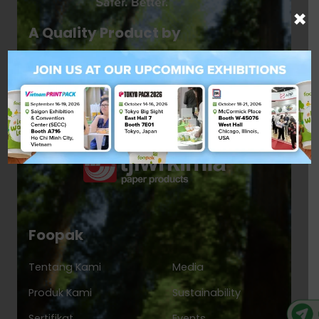
×
A Quality Product by
Foopak
Tentang Kami
Media
Produk Kami
Sustainability
Sertifikat
Events